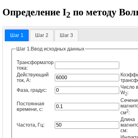
Определение I
по методу Во
2
Шаг 1
Шаг 2
Шаг 3
Шаг 1.Ввод исходных данных
Трансформатор
тока:
Действующий
Коэффи
ток, А:
трансф
Число в
Фаза, градус:
W
:
2
Сечени
Постоянная
магнит
времени, с:
2
см
:
Длина
Частота, Гц:
магнит
см:
Индукт