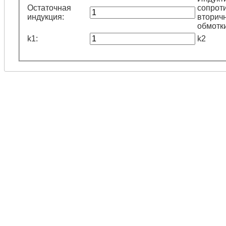
Остаточная
сопрот
индукция:
вторич
обмотк
k1:
k2